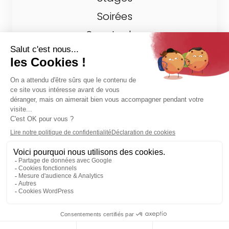
Soirées
Spectacles
Spéciaux
INFORMATIONS
Tarifs
Horaires
Contact
Mentions légales
Politique de cookies
Déclaration de confidentialité
Plan du site
Développé avec cœur par
Pycofa Studio